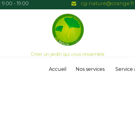
 9:00 - 19:00
cg-nature@orange.fr
Créer un jardin qui vous ressemble
Skip
Accueil
Nos services
Service 
to
content